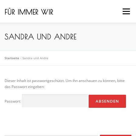
Zum
Inhalt
FÜR IMMER WIR
Menü
springen
HOME
GALERIE
ÜBER UNS
LEISTUNGEN
SANDRA UND ANDRE
TEAM
KONTAKT
IMPRESSUM
Startseite
»
Sandra und Andre
Dieser Inhalt ist passwortgeschützt. Um ihn anschauen zu können, bitte
das Passwort eingeben:
Passwort: