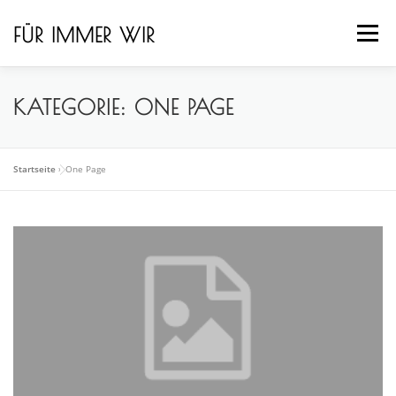
Zum
Inhalt
FÜR IMMER WIR
Menü
springen
HOME
GALERIE
ÜBER UNS
LEISTUNGEN
KATEGORIE:
ONE PAGE
TEAM
KONTAKT
IMPRESSUM
Startseite
»
One Page